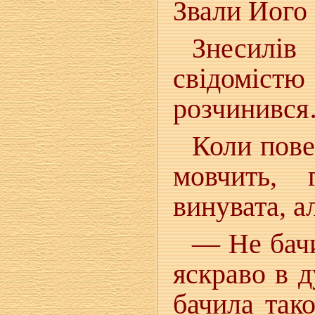
Звали Його 
Знесилів
свідоміст
розчинивс
Коли пове
мовчить, 
винувата, а
— Не бачи
яскраво в д
бачила тако