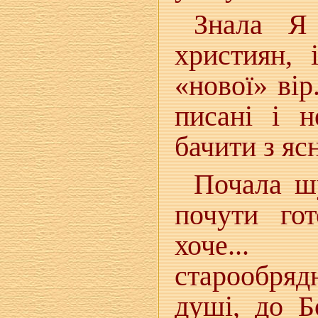
Знала Я
християн, 
«нової» вір
писані і н
бачити з яс
Почала ш
почути го
хоче...
старообря
душі, до Б