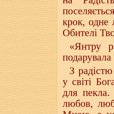
поселяєтьс
крок, одне
Обителі Тв
«Янтру 
подарувала 
З радістю
у світі Бог
для пекла.
любов, люб