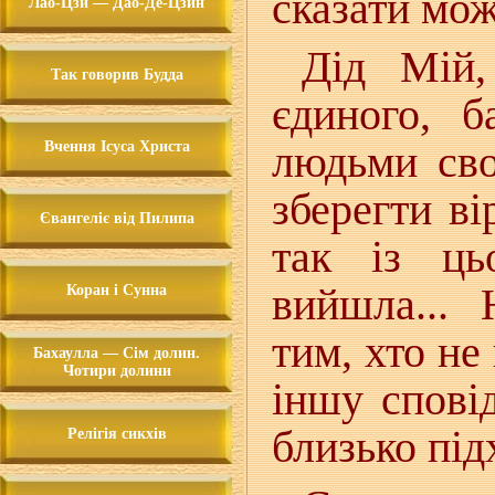
сказати мож
Лао-Цзи — Дао-Де-Цзин
Дід Мій,
Так говорив Будда
єдиного, б
людьми сво
Вчення Ісуса Христа
зберегти вір
Євангеліє від Пилипа
так із ць
вийшла... 
Коран і Сунна
тим, хто не
Бахаулла — Сім долин.
Чотири долини
іншу сповід
близько під
Релігія сикхів