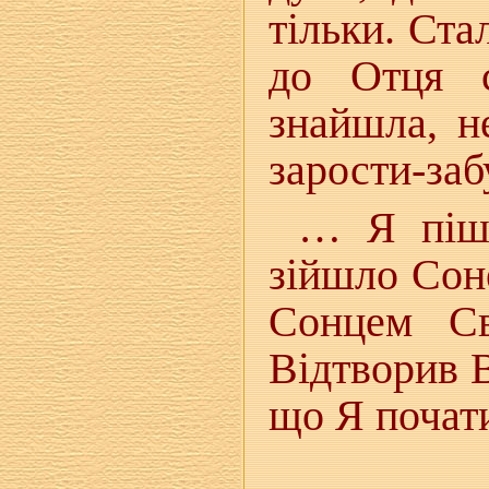
тільки. Ста
до Отця с
знайшла, н
зарости-заб
… Я пішл
зійшло Сон
Сонцем Св
Відтворив 
що Я почат