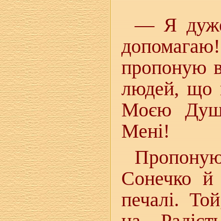
— Я дуже
допомагаю
пропоную в
людей, що 
Моєю Душе
Мені!
Пропоную
Сонечко й
печалі. То
на Радіс