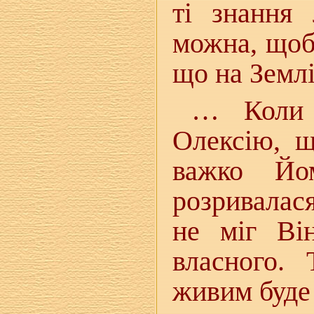
ті знання
можна, щоб
що на Земл
… Коли 
Олексію, щ
важко Йо
розривалас
не міг Ві
власного.
живим буде