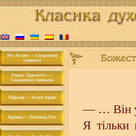
Тот-Атлант — Смарагдові
скрижалі
Гермес Трисмегіст —
Смарагдова скрижаль
Піфагор — Золоті вірші
— … Він у
Крішна — Бгаґавад-Ґіта
Я тільки