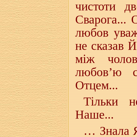
чистоти д
Сварога...
любов уваж
не сказав 
між чолов
любов’ю с
Отцем...
Тільки н
Наше...
… Знала Я