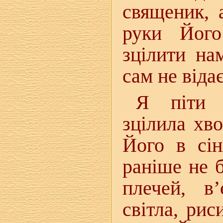
священик, 
руки Його
зцілити на
сам не від
Я піти 
зцілила хво
Його в сін
раніше не б
плечей, в’
світла, рис