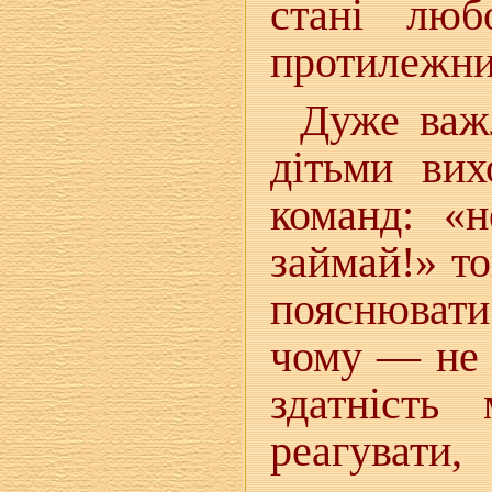
стані люб
протилежни
Дуже важ
дітьми вих
команд: «н
займай!» т
пояснювати
чому — не 
здатність
реагувати