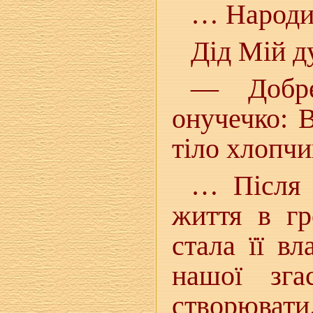
… Народи
Дід Мій д
— Добре
онучечко: 
тіло хлопчи
… Після в
життя в гр
стала її в
нашої зг
створювати.