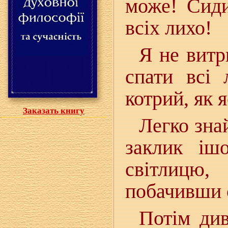
може! Сиди
всіх лихо!
Я не витр
спати всі 
котрий, як я
Заказать книгу
Легко знай
заклик іш
світлицю
побачивши о
Потім див