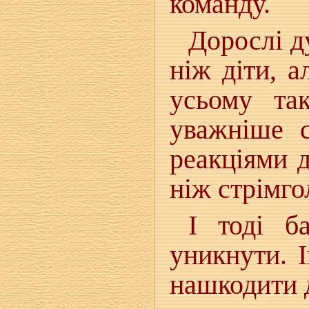
команду.
Дорослі д
ніж діти, а
усьому та
уважніше с
реакціями д
ніж стрімго
І тоді б
уникнути. 
нашкодити 