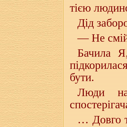
тією людин
Дід забор
— Не смій
Бачила Я
підкорилас
бути.
Люди на
спостерігач
… Довго т