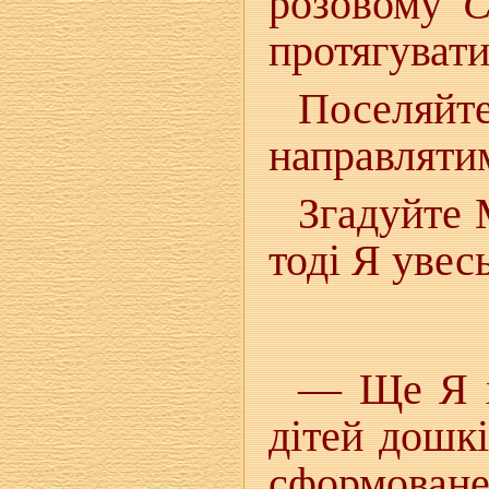
розовому
С
протягувати
Поселя
направлятим
Згадуйте 
тоді Я увес
— Ще Я х
дітей дошкі
сформован