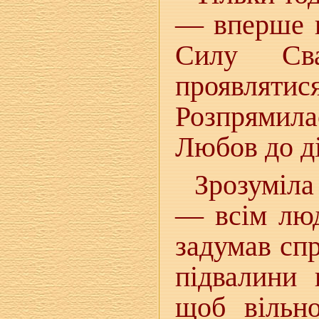
— вперше п
Силу Св
проявля
Розпрямил
Любов до ді
Зрозуміла
— всім люд
задумав сп
підвалини 
щоб вільн