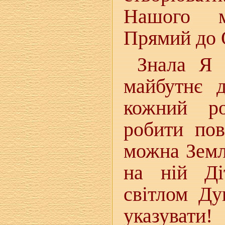
Нашого м
Прямий до 
Знала Я 
майбутнє 
кожний р
робити пов
можна Земл
на ній Ді
світлом Д
указувати!