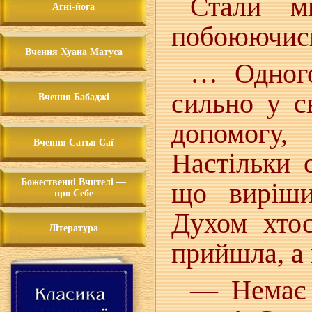
Стали м
Агні-йога
побоюючись
Вчення Хуана Матуса
… Одного
сильно у с
Вчення Бабаджі
допомогу,
Вчення Сатья Саї
Настільки 
Божественні Вчителі —
що виріши
про Себе
Духом хтос
Література
прийшла, а 
— Немає 