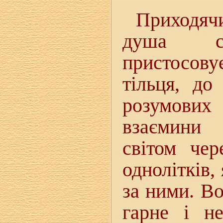
Приходяч
душа с
пристосову
тільця, до
розумових
взаємини 
світом чер
однолітків,
за ними. В
гарне і н