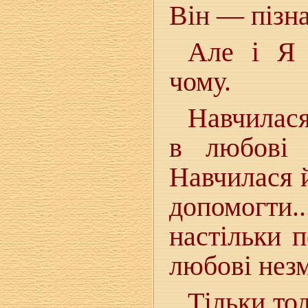
Він — пізна
Але і Я 
чому.
Навчилася
в любові 
Навчилася 
допомогти..
настільки 
любові нез
Тільки тод