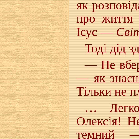
як розповід
про життя
Ісус —
Сві
Тоді дід з
— Не вбер
— як знаєш
Тільки не п
… Легко
Олексія! Н
темний —