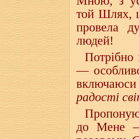
Мною, з у
той Шлях, 
провела ду
людей!
Потрібно 
— особливо
включаюс
радості св
Пропоную,
до Мене —