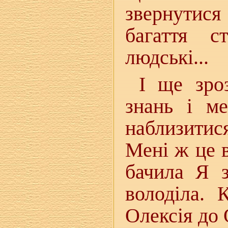
звернутися
багаття с
людські...
І ще зро
знань і ме
наблизитис
Мені ж це в
бачила Я з
володіла. 
Олексія до 