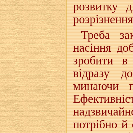
розвитку д
розрізнення
Треба за
насіння до
зробити в 
відразу д
минаючи п
Ефективн
надзвичай
потрібно й