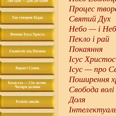
Лао-Цзи — Дао-Де-Цзин
Процес твор
Святий Дух
Так говорив Будда
Небо — і Неб
Вчення Ісуса Христа
Пекло і рай
Покаяння
Євангеліє від Пилипа
Ісус Христос
Ісус — про С
Коран і Сунна
Поширення х
Бахаулла — Сім долин.
Чотири долини
Свобода волі
Доля
Релігія сикхів
Інтелектуал