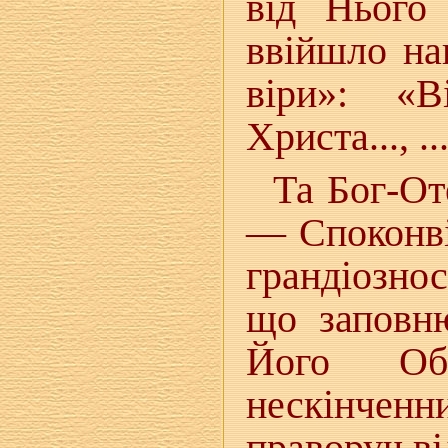
від Нього 
ввійшло на
віри»: «В
Христа..., .
Та Бог-От
— Споконві
грандіознос
що заповню
Його Об
нескінчен
праворуч в