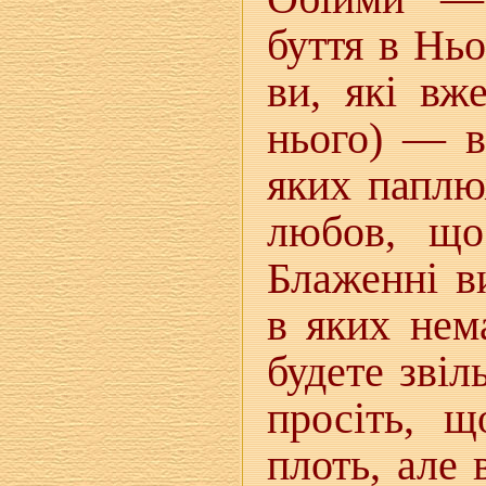
буття в Нь
ви, які вж
нього) — в
яких паплю
любов, що
Блаженні в
в яких нем
будете звіл
просіть, щ
плоть, але