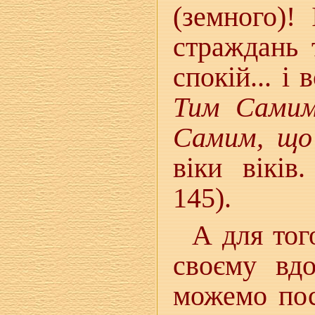
(земного)!
страждань 
спокій... і
Тим Самим
Самим, що 
віки віків
145).
А для тог
своєму вд
можемо пос