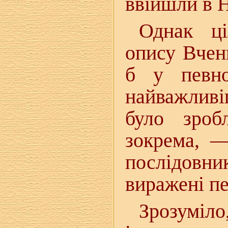
ввійшли в Н
Однак ці
опису Вчен
б у певно
найважливі
було зроб
зокрема, —
послідовни
виражені п
Зрозуміл