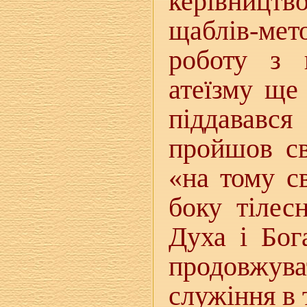
керівницт
щаблів-мет
роботу з 
атеїзму ще
піддавався
пройшов св
«на тому св
боку тілес
Духа і Бог
продовжув
служіння в 