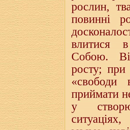
рослин, тв
повинні р
досконалос
влитися в
Собою. Ві
росту; при
«свободи 
приймати не
у створ
ситуаціях