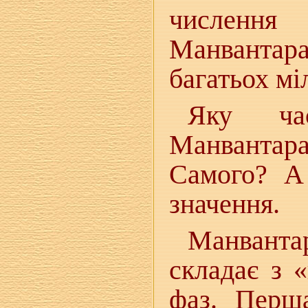
числення
Манванта
багатьох мі
Яку час
Манвантар
Самого? А
значення.
Манванта
складає з 
фаз. Перша