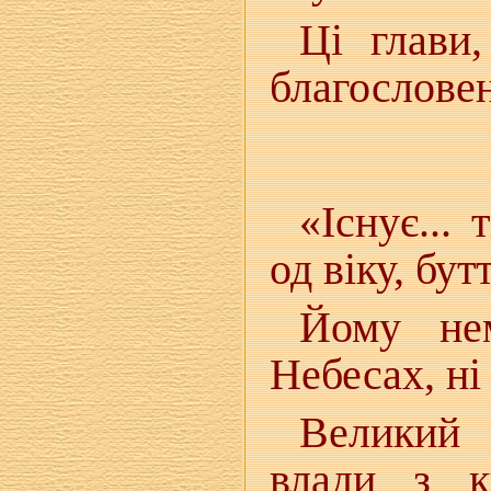
Ці глави,
благословен
«Існує... 
од віку, бу
Йому нем
Небесах, ні
Великий 
влади з ки