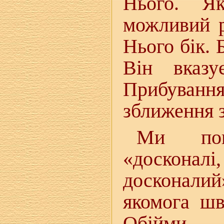
Нього. Я
можливий р
Нього бік. 
Він вказ
Прибуван
зближення з
Ми пов
«досконал
досконалий»
якомога шв
Обійми — 