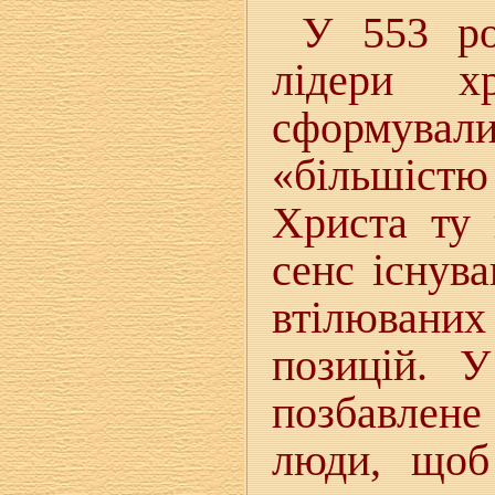
У 553 ро
лідери х
сформувал
«більшістю
Христа ту 
сенс існув
втілювани
позицій. 
позбавлене
люди, щоб 