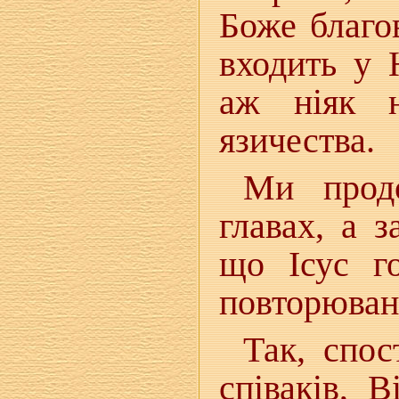
Боже благов
входить у 
аж ніяк н
язичества.
Ми прод
главах, а 
що Ісус г
повторюван
Так, спос
співаків, 