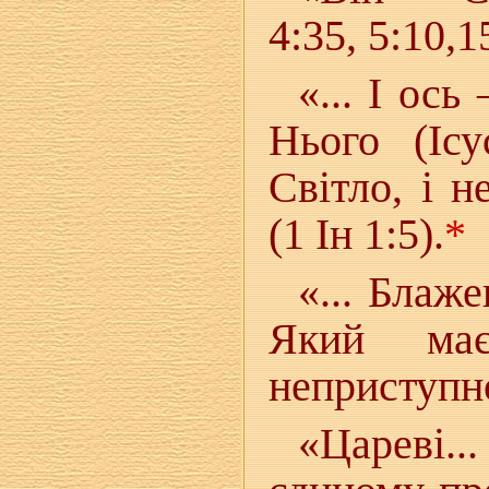
4:35, 5:10,1
«... І ось
Нього (Іс
Світло, і 
(1 Ін 1:5).
*
«... Блаж
Який ма
неприступно
«Цареві...