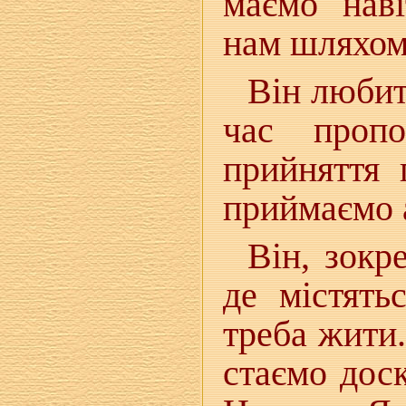
маємо наві
нам шляхом
Він любит
час пропо
прийняття 
приймаємо 
Він, зокр
де містять
треба жити
стаємо дос