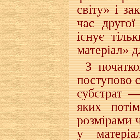
світу» і за
час другої
існує тіль
матеріал» д
З початк
поступово с
субстрат —
яких потім
розмірами ч
у матеріа