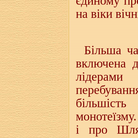
єдиному пр
на віки вічн
Більша ча
включена д
лідерами 
перебування
більшість
монотеїзму
і про Шля