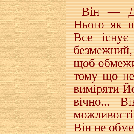
Він — Д
Нього як п
Все існує
безмежний,
щоб обмежи
тому що не
виміряти Йо
вічно... 
можливості 
Він не обме