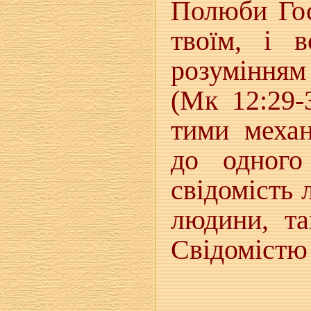
Полюби Гос
твоїм, і 
розумінням 
(Мк 12:29-
тими механ
до одного
свідомість
людини, та
Свідомістю