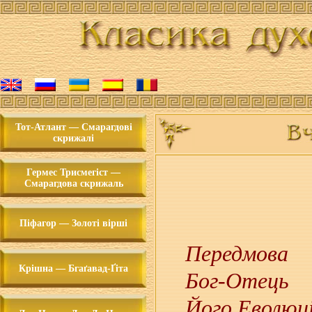
Тот-Атлант — Смарагдові
скрижалі
Гермес Трисмегіст —
Смарагдова скрижаль
Піфагор — Золоті вірші
Передмова
Крішна — Бгаґавад-Ґіта
Бог-Отець
Його Еволюці