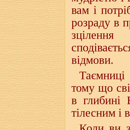
вам і потр
розраду в п
зцілення
сподіваєть
відмови.
Таємниці
тому що сві
в глибині 
тілесним і 
Коли ви з