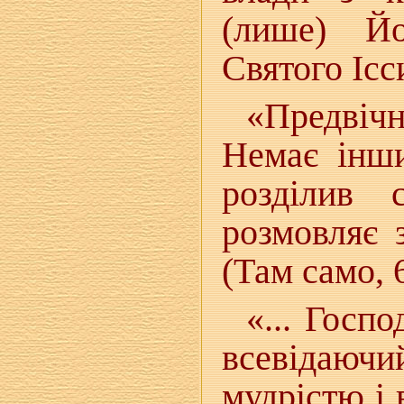
(лише) Йо
Святого Ісси
«Предвіч
Немає інши
розділив 
розмовляє 
(Там само, 6
«... Госп
всевідаючи
мудрістю і