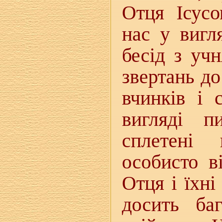
Отця Ісус
нас у вигл
бесід з уч
звертань д
вчинків і 
вигляді п
сплетені 
особисто в
Отця і їхн
досить ба