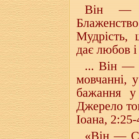
Він — 
Блаженст
Мудрість, 
дає любов і 
... Він —
мовчанні, у
бажання у
Джерело тог
Іоана, 2:25-
«Він — С