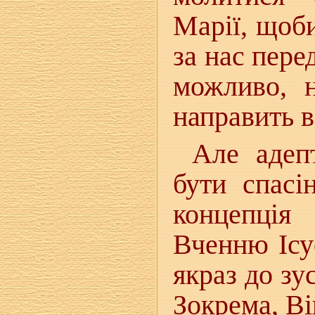
Марії, щоби
за нас пере
можливо, н
направить в 
Але адеп
бути спасі
концепція
Вченню Ісу
якраз до з
Зокрема, Ві