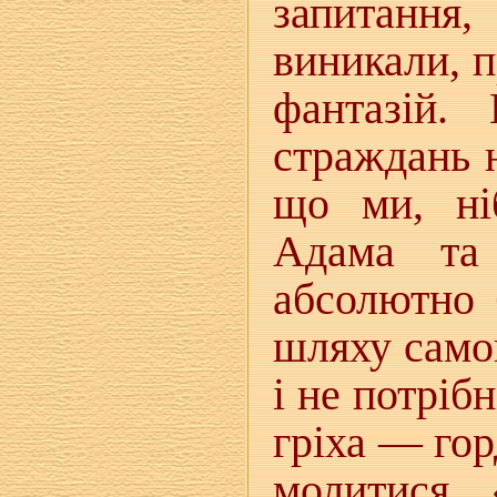
запитання
виникали, 
фантазій.
страждань н
що ми, ні
Адама та
абсолютно 
шляху само
і не потріб
гріха — гор
молитися 