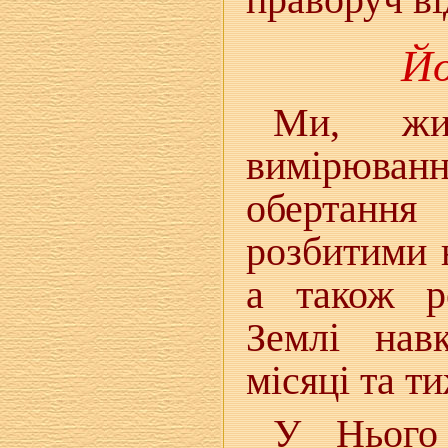
Йо
Ми, жи
вимірюван
обертання
розбитими 
а також р
Землі нав
місяці та ти
У Нього