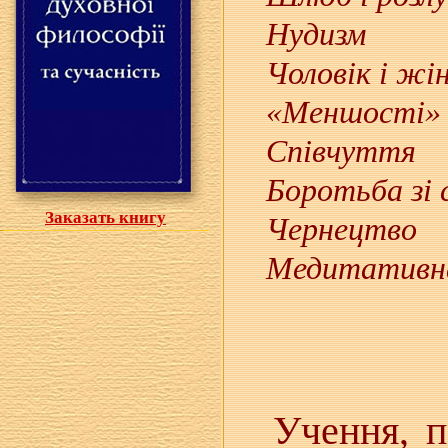
Нудизм
Чоловік і жі
«Меншості»
Співчуття
Боротьба зі 
Заказать книгу
Чернецтво
Медитативн
Учення, п