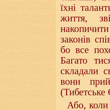
їхні талан
життя, з
накопичити і
законів спі
бо все пох
Багато ти
складали с
вони прий
(Тибетське 
Або, коли