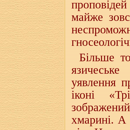
проповідей
майже зовс
неспромо
гносеологіч
Більше то
язичеськ
уявлення п
іконі «Тр
зображений 
хмарині. А