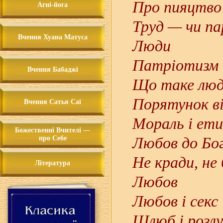
Про пияцтво
Агні-йога
Труд — чи п
Вчення Хуана Матуса
Люди
Патріотизм
Вчення Бабаджі
Що таке лю
Порятунок ві
Вчення Сатья Саї
Мораль і ети
Божественні Вчителі —
про Себе
Любов до Бо
Не кради, не
Література
Любов
Любов і секс
Шлюб і розл