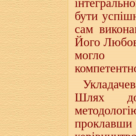
інтегральн
бути успіш
сам викона
Його Любов 
могло с
компетентно
Укладачев
Шлях до
методологі
проклавш