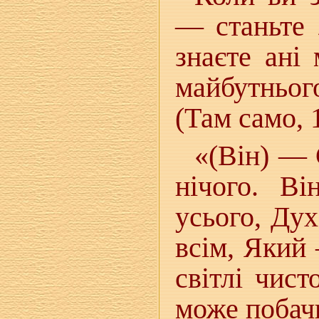
— станьте 
знаєте ані 
майбутньог
(Там само, 
«(Він) — 
нічого. В
усього, Ду
всім, Який
світлі чист
може побач