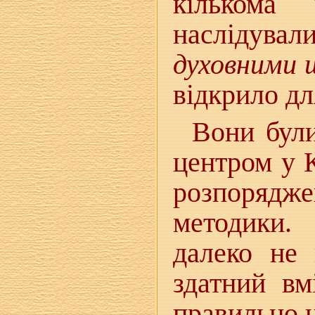
кількома
наслідува
духовними 
відкрило дл
Вони були
центром у К
розпоряд
методики.
далеко не 
здатний вм
правильно 