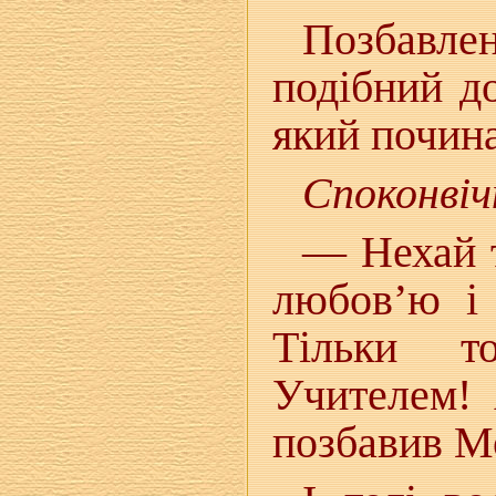
Позбавлен
подібний д
який почина
Споконвіч
— Нехай 
любов’ю і 
Тільки т
Учителем!
позбавив Мо