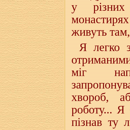
у різних
монастирях
живуть там, 
Я легко 
отриманими
міг нап
запропонув
хвороб, а
роботу... Я
пізнав ту 