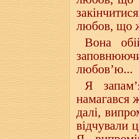
закінчитися
любов, що ж
Вона обі
заповнююч
любов’ю...
Я запам’
намагався ж
далі, випр
відчували ц
Я, випромі