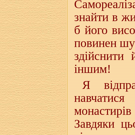
Самореалі
знайти в ж
б його висо
повинен шу
здійснити 
іншим!
Я відпр
навчатися
монастирі
Завдяки ць