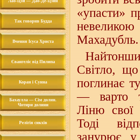
Лао-Цзи — Дао-Де-Цзин
«упасти» п
Так говорив Будда
невеликою
Махадубль.
Вчення Ісуса Христа
Найтонш
Євангеліє від Пилипа
Світло, що
поглинає т
Коран і Сунна
— варто т
Бахаулла — Сім долин.
Чотири долини
Ліню свої
Тоді від
Релігія сикхів
занурює у