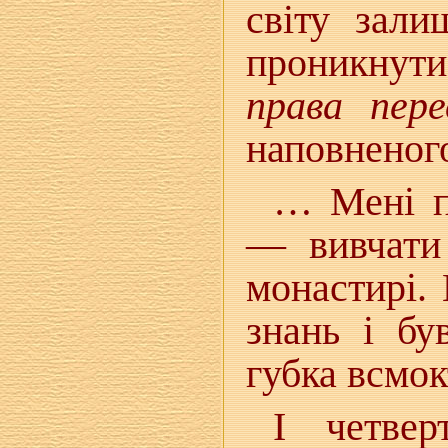
світу зали
проникнути
права пер
наповненого
… Мені п
— вивчати 
монастирі. 
знань і бу
губка всмок
І четве