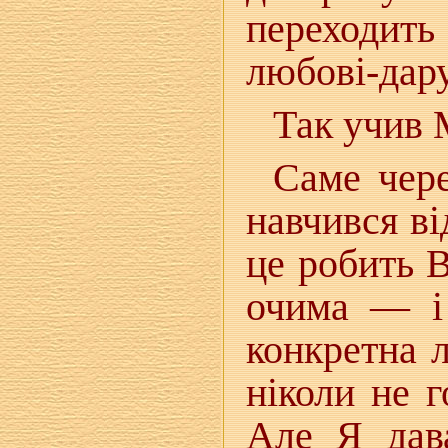
переходит
любові-дару
Так учив 
Саме чере
навчився ві
це робить 
очима — і
конкретна 
ніколи не г
Але Я дава