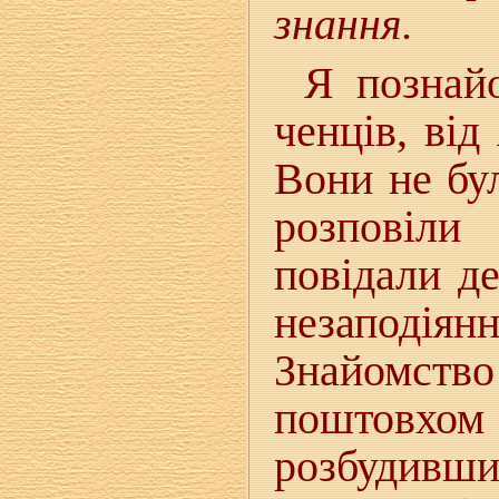
знання.
Я познай
ченців, від
Вони не бу
розповіли
повідали д
незаподі
Знайомств
поштовхом
розбудивши