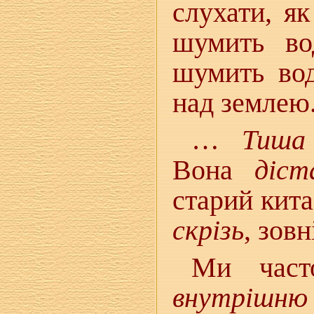
слухати, як
шумить во
шумить вод
над землею
…
Тиша
Вона
діст
старий кит
скрізь
, зов
Ми част
внутрішн