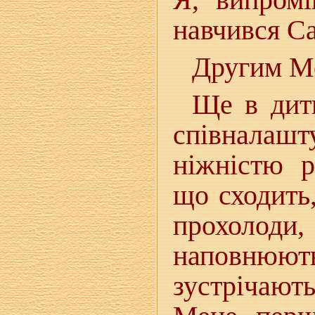
навчився Са
Другим М
Ще в дит
співнала
ніжністю р
що сходить
прохолод
наповнюють
зустрічаю