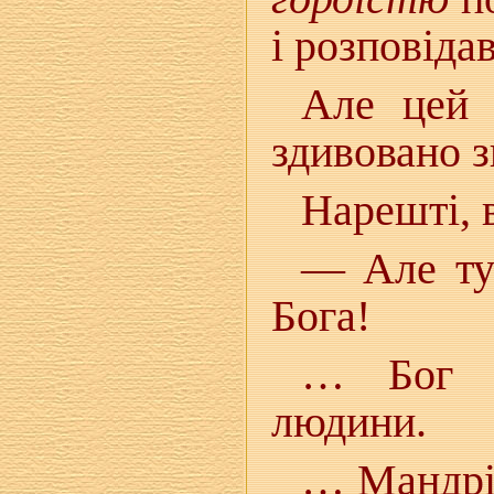
і розповіда
Але цей 
здивовано з
Нарешті, в
— Але тут
Бога!
… Бог т
людини.
… Мандрі