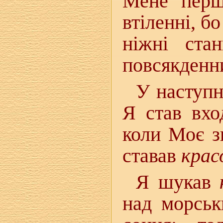
Мене перш
втіленні, б
ніжні ста
повсякденни
У наступн
Я став вхо
коли Моє з
ставав
крас
Я шукав
над морськ