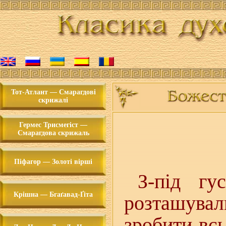
Тот-Атлант — Смарагдові
скрижалі
Гермес Трисмегіст —
Смарагдова скрижаль
Піфагор — Золоті вірші
З-під гу
Крішна — Бгаґавад-Ґіта
розташувал
зробити вс