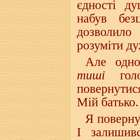
єдності д
набув без
дозволил
розуміти ду
Але одно
тиші
голо
повернутис
Мій батько.
Я повернув
І залишив