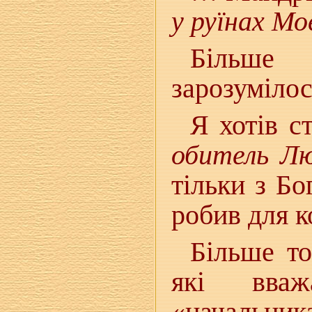
у руїнах Моє
Більше
зарозумілос
Я хотів с
обитель Лю
тільки з Бо
робив для 
Більше то
які вваж
«начальника