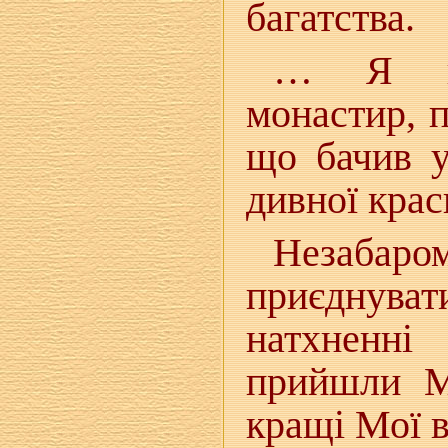
багатства.
… Я ви
монастир, 
що бачив у
дивної крас
Незаб
приєднува
натхненні
прийшли М
кращі Мої в