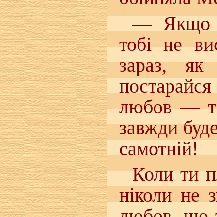
— Якщо т
тобі не ви
зараз, як
постарайся
любов — та
завжди буде
самотній!
Коли ти 
ніколи не 
любов, що 