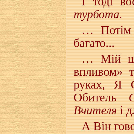
І тоді в
турбота.
… Потім 
багато...
… Мій шл
впливом» т
руках, Я 
Обитель
Вчителя
і д
А Він гов