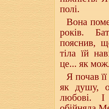
полі.
Вона поме
років. Ба
пояснив, щ
тіла їй на
це... як мо
Я почав її
як душу, о
любові. 
обійняла Ме