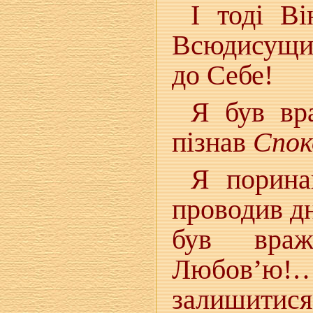
І тоді В
Всюдисущи
до Себе!
Я був вр
пізнав
Спок
Я порина
проводив дн
був вра
Любов’ю!…
залишити