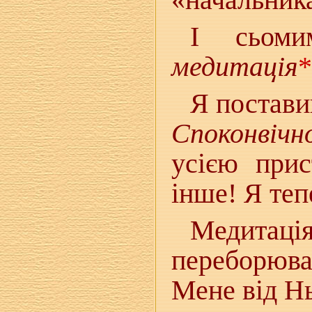
І сьоми
медитація
*
Я постави
Споконвічн
усією прис
інше! Я теп
Медита
переборюва
Мене від Нь