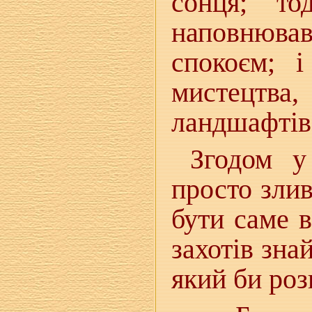
сонця; то
наповнюва
спокоєм; 
мистецтва
ландшафтів.
Згодом у
просто злив
бути саме в
захотів зн
який би роз