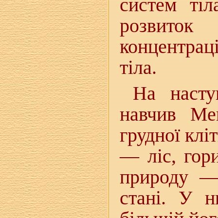
систем тіл
розвиток
концентрац
тіла.
На насту
навчив Ме
грудної клі
— ліс, го
природу —
стані. У 