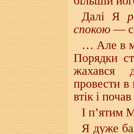
більшій йог
Далі Я
р
спокою
— с
… Але в м
Порядки ст
жахався 
провести в 
втік і почав
І п’ятим 
Я дуже ба