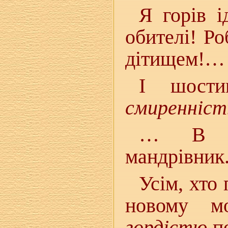
Я горів і
обителі! Ро
дітищем!…
І шости
смиренніст
… В об
мандрівник.
Усім, хто
новому м
гордістю
по