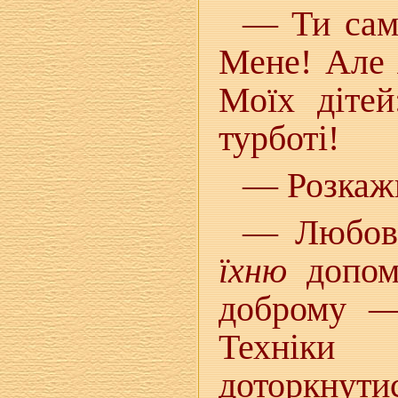
— Ти сам 
Мене! Але
Моїх дітей
турботі!
— Розкажи
— Любов 
їхню
допомо
доброму —
Техніки
доторкнут