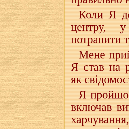
Коли Я до
центру, 
потрапити т
Мене прий
Я став на 
як свідомос
Я пройшов
включав ви
харчуванн