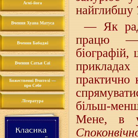
Агні-йога
найглибшу
— Як рад
Вчення Хуана Матуса
працю —
Вчення Бабаджі
біографій,
приклада
Вчення Сатья Саї
практично 
Божественні Вчителі —
про Себе
спрямувати
Література
більш-мен
Мене, в у
Споконвічн