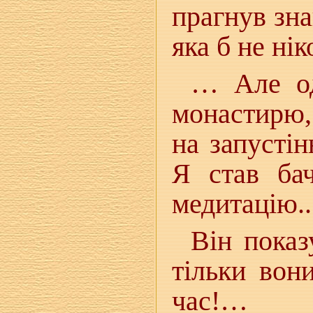
прагнув зна
яка б не нік
… Але од
монастирю
на запустін
Я став ба
медитацію..
Він показ
тільки вон
час!…