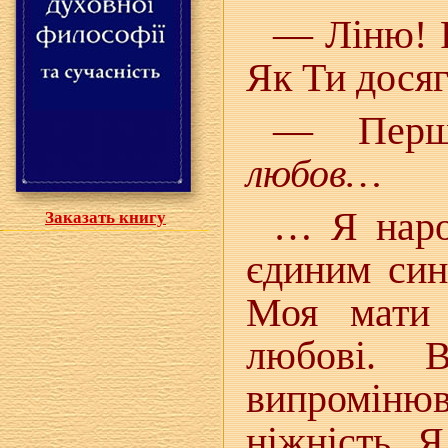
— Ліню! Р
Як Ти дося
— Перш
любов…
… Я народ
Заказать книгу
єдиним син
Моя мати 
любові. 
випроміню
ніжність. Я