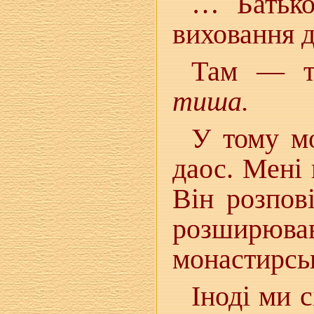
… Батько
виховання д
Там — тр
тиша.
У тому мо
даос. Мені
Він розпов
розширю
монастирськ
Іноді ми 