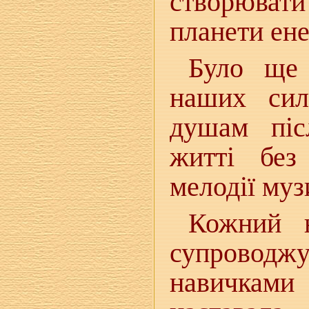
створюват
планети ен
Було ще 
наших сил
душам піс
житті без
мелодії муз
Кожний н
супроводжу
навичками