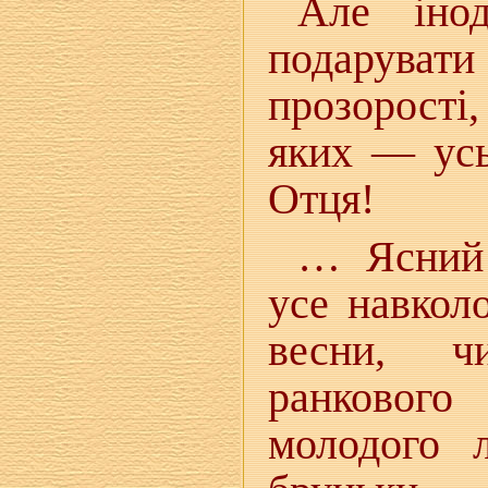
Але іно
подаруват
прозорості,
яких — усь
Отця!
… Ясний 
усе навкол
весни, чи
ранкового
молодого л