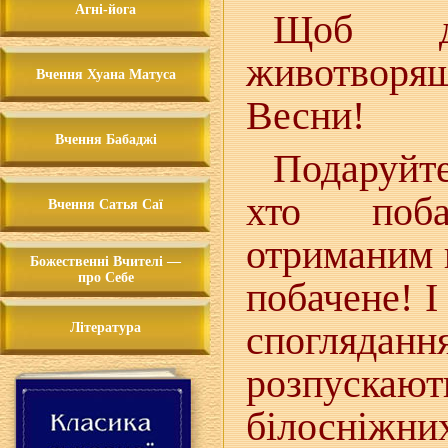
Агні-йога
Щоб до
животворящ
Вчення Хуана Матуса
Весни!
Вчення Бабаджі
Подаруйт
хто поба
Вчення Сатья Саї
отриманим 
Божественні Вчителі —
про Себе
побачене! І
спогляд
Література
розпускаю
білосніжни