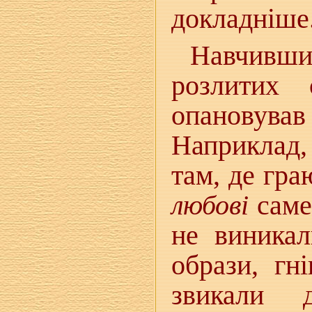
докладніше
Навчивш
розлитих 
опановував
Наприклад,
там, де гра
любові
саме
не виникал
образи, гн
звикали 