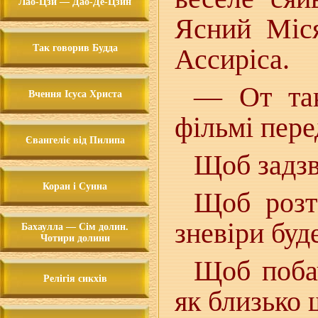
Лао-Цзи — Дао-Де-Цзин
Ясний Міся
Так говорив Будда
Ассиріса.
— От та
Вчення Ісуса Христа
фільмі пере
Євангеліє від Пилипа
Щоб задзв
Коран і Сунна
Щоб розт
зневіри буд
Бахаулла — Сім долин.
Чотири долини
Щоб поба
Релігія сикхів
як близько 