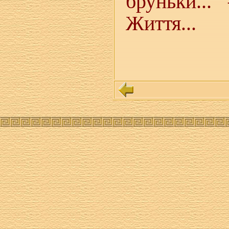
бруньки..
Життя...