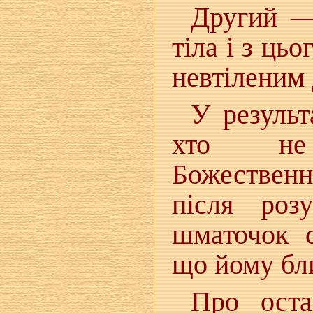
Другий —
тіла і з ць
невтіленим
У результ
хто не 
Божественн
після роз
шматочок с
що йому бл
Про оста