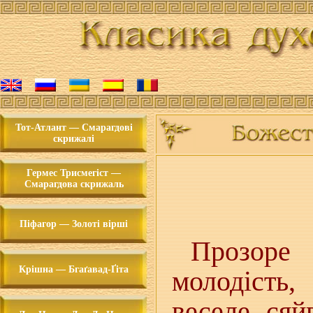
Тот-Атлант — Смарагдові
скрижалі
Гермес Трисмегіст —
Смарагдова скрижаль
Піфагор — Золоті вірші
Прозоре 
Крішна — Бгаґавад-Ґіта
молодість
веселе ся