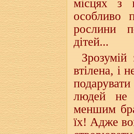
місцях з 
особливо 
рослини п
дітей...
Зрозумій 
втілена, і 
подаруват
людей не 
меншим бра
їх! Адже во