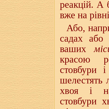
реакцій. А
вже на рівні
Або, напр
садах або 
ваших
міс
красою р
стовбури і
шелестять 
хвоя і н
стовбури х