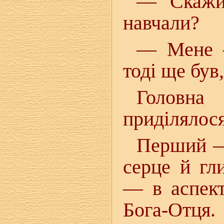
— Скажи,
навчали?
— Мене —
тоді ще був,
Головна
приділялос
Перший —
серце й гл
— в аспект
Бога-Отця.