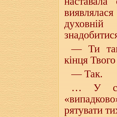
наставала
виявлялас
духовній
знадобитися
— Ти та
кінця Твого
— Так.
… У сел
«випадков
рятувати ти