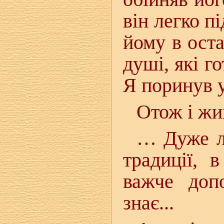
він легко п
йому в ост
душі, які 
Я поринув 
Отож і жи
… Дуже ле
традиції, 
важче доп
знає...