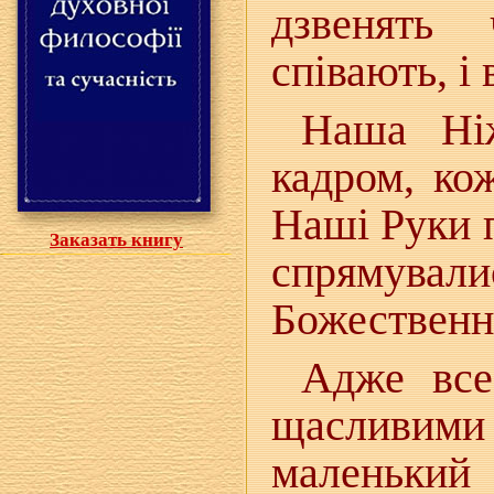
дзвенять
співають, і
Наша Ніж
кадром, ко
Наші Руки 
Заказать книгу
спрямува
Божественн
Адже все
щасливими
маленький