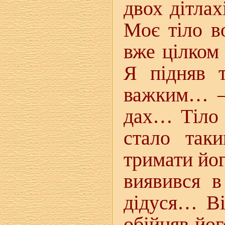
двох дітла
Моє тіло в
вже цілком
Я підняв т
важким… —
дах… Тіло
стало так
тримати йо
виявився в
дідуся… Ві
обійняв йог