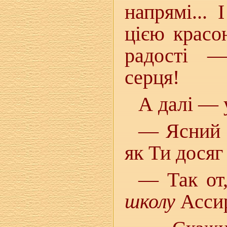
напрямі... 
цією красо
радості —
серця!
А далі — у
— Ясний М
як Ти досяг
— Так от
школу
Асси